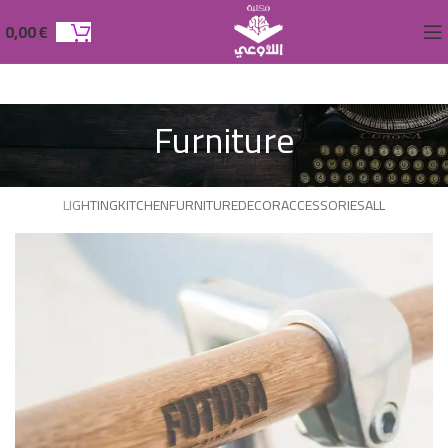
0,00
€
Furniture
LIGHTING
KITCHEN
FURNITURE
DECOR
ACCESSORIES
ALL