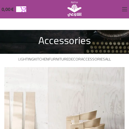
0,00
€
Accessories
LIGHTING
KITCHEN
FURNITURE
DECOR
ACCESSORIES
ALL