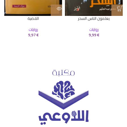
يعلمون الناس السحر
القضية
روايات
روايات
9,97
€
9,99
€