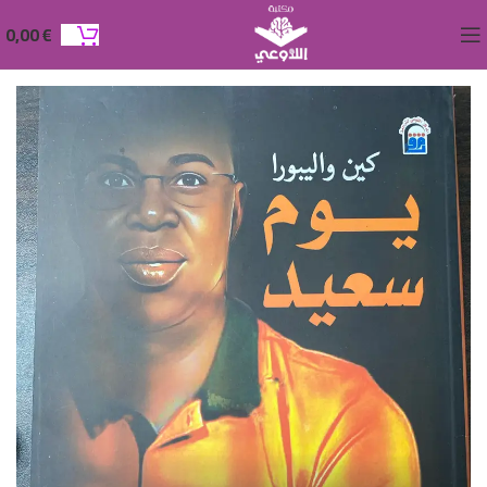
0,00
€