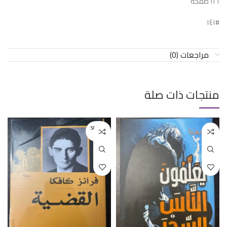
١٢١ صفحة
#١٤١
مراجعات (0)
منتجات ذات صلة
SOLD O
UT