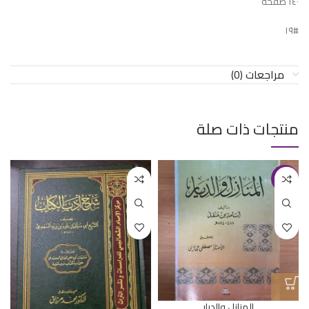
١٤٠ صفحة
#١٩
مراجعات (0)
منتجات ذات صلة
-36%
المنازل والديار