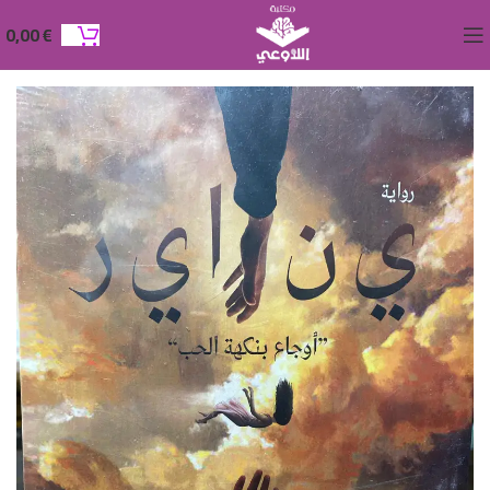
0,00
€