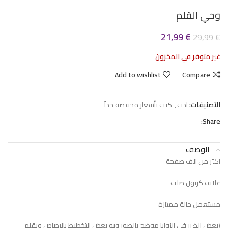
وحي القلم
21,99
€
29,99
€
غير متوفر في المخزون
Add to wishlist
Compare
التصنيفات:
ادب
,
كتب بأسعار مخفضة جداً
Share:
الوصف
اكثر من الف صفحة
غلاف كرتون صلب
مستعمل حالة ممتازة
(بعض الضرر في الزوايا موضح بالصور وبه بعض التخطيط بالرصاص وبقلم