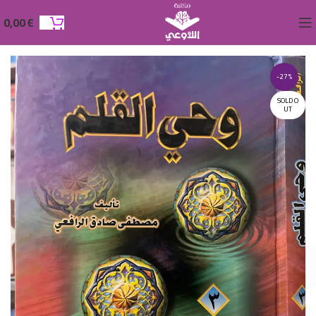
0,00
€
-27%
SOLD O
UT