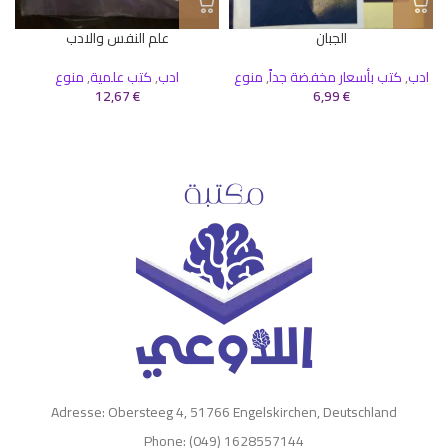
الجبان
علم النفس والادب
ادب
,
كتب بأسعار مخفضة جداً
,
منوع
ادب
,
كتب علمية
,
منوع
12,67
€
6,99
€
Adresse: Obersteeg 4, 51766 Engelskirchen, Deutschland
Phone: (049) 1628557144