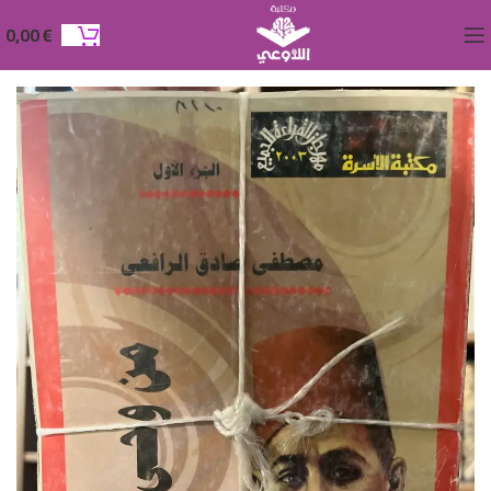
0,00
€