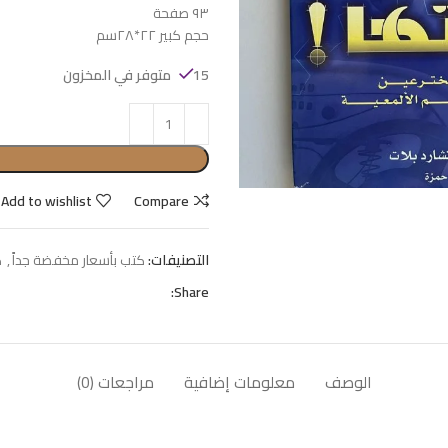
٩٣ صفحة
حجم كبير ٢٢*٢٨سم
15 متوفر في المخزون
Add to wishlist
Compare
التصنيفات:
كتب بأسعار مخفضة جداً
,
ك
Share:
الوصف
معلومات إضافية
مراجعات (0)