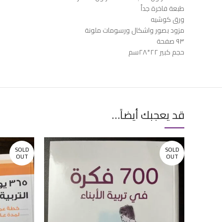
طبعة فاخرة جداً
ورق كوشيه
مزود بصور واشكال ورسومات ملونة
٩٣ صفحة
حجم كبير ٢٢*٢٨سم
قد يعجبك أيضاً…
SOLD
SOLD
OUT
OUT