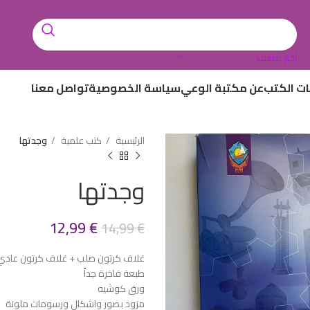
أختر تصنيف
ات الكتب
عن مكتبة الوعي
سياسة الخصوصية
تواصل معنا
الرئيسية
كتب علمية
وجدتها
وجدتها
12,99
€
14,99
€
غلاف كرتون صلب + غلاف كرتون عادي 
طبعة فاخرة جداً
ورق كوشيه
مزود بصور واشكال ورسومات ملونة