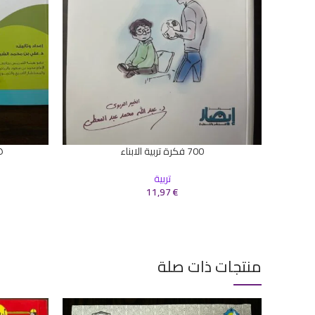
700 فكرة تربية الابناء
٣٦٥ ي
قراءة المزيد
قراءة المزيد
تربية
11,97
€
منتجات ذات صلة