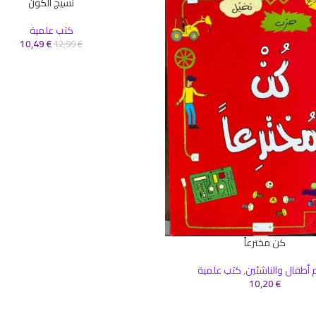
نسيج الكون
إضافة إلى السلة
-19%
كتب علمية
10,49
€
12,99
€
كن مخترعاً
سلة
أطفال والناشئين
,
كتب علمية
10,20
€