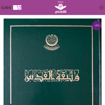
0,00
€
-25%