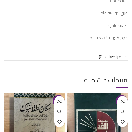
١٤٢ صفحة
ورق كوشيه فاخر
طبعة فاخرة
حجم كبير ٢٠ * ٢٧،٥ سم
مراجعات (0)
منتجات ذات صلة
-29%
-30%