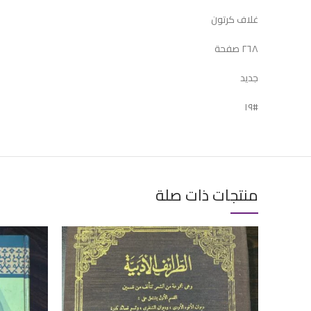
غلاف كرتون
٢٦٨ صفحة
جديد
#١٩
منتجات ذات صلة