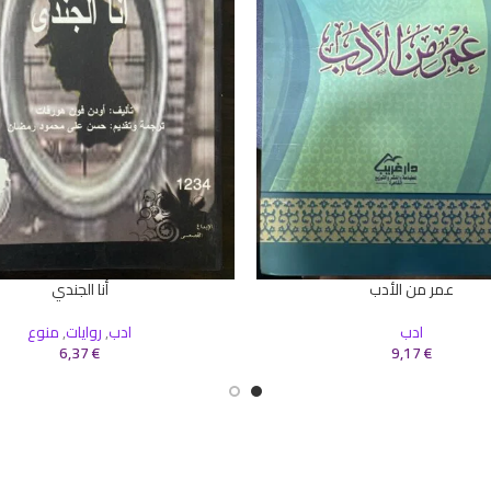
عمر من الأدب
أنا الجندي
سلة
إضافة إلى السلة
ادب
ادب
,
روايات
,
منوع
6,37
€
9,17
€