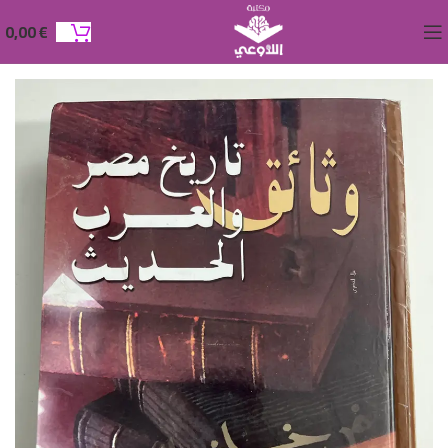
0,00
€