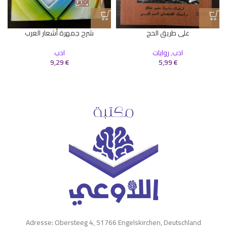
على طريق الحج
شرح جمهرة أشعار العرب
ادب
,
روايات
ادب
ا
9,29
€
5,99
€
Adresse: Obersteeg 4, 51766 Engelskirchen, Deutschland