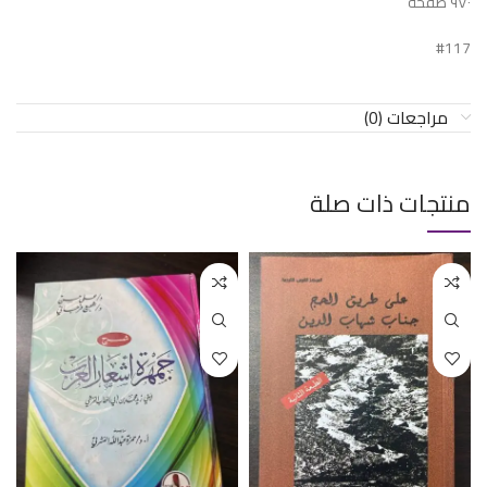
٩٧٠ صفحة
#117
مراجعات (0)
منتجات ذات صلة