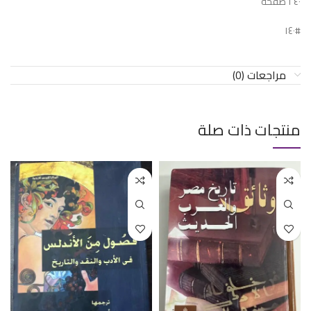
٢٤٠ صفحة
#١٤٠
مراجعات (0)
منتجات ذات صلة