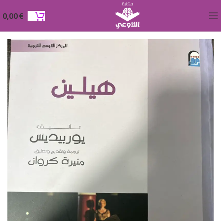
0,00
€