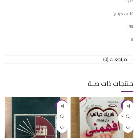
جديد
غلاف كرتون
#١٩
#١
مراجعات (0)
منتجات ذات صلة
-30%
-27%
SOLD O
UT