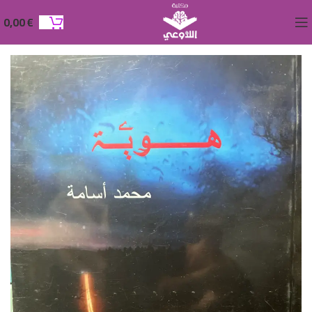
0,00
€