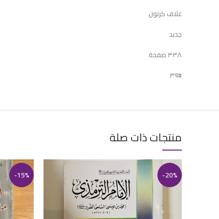
غلاف كرتون
جدبد
٣٣٨ صفحة
#٣٩
منتجات ذات صلة
-15%
-20%