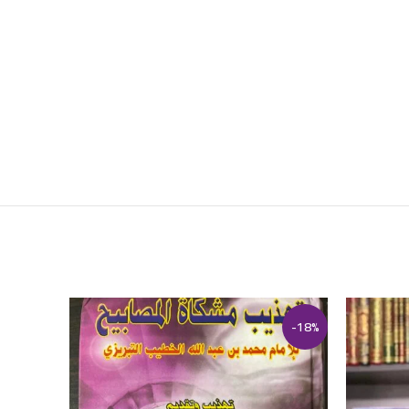
-20%
-18%