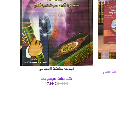
ج
إضافة إلى 
تهذيب مشكاة المصابيح
إضافة إلى السلة
ية
,
منوع
كتب دينية
,
موسوعات
17,99
€
21,99
€