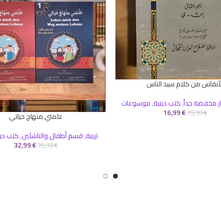
لأنفاس من كلام سيد الناس
سلة
ر مخفضة جداً
,
كتب دينية
,
موسوعات
16,99
€
19,99
€
علمني منهاج حياتي
إضافة إلى السلة
تربية
,
قسم أطفال والناشئين
,
كتب دين
32,99
€
35,99
€