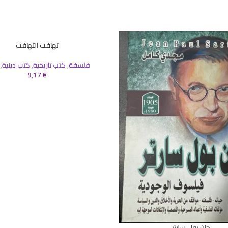
SOLD
تهافت التهافت
قراءة المزيد
OUT
فلسفة
,
كتب تاريخية
,
كتب دينية
,
9,17
€
جان بول سارتر