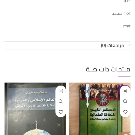
جديد
٣٥١ صفحة
#١٣٩
مراجعات (0)
منتجات ذات صلة
-25%