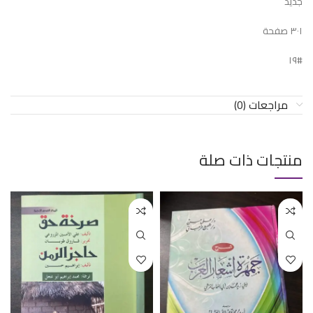
جديد
٣٠١ صفحة
#١٩
مراجعات (0)
منتجات ذات صلة