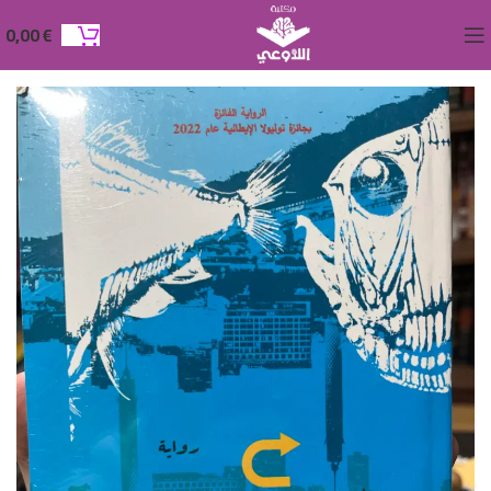
0,00
€