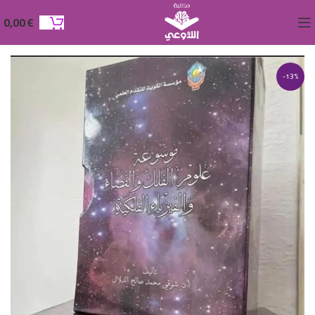
0,00
€
-13%