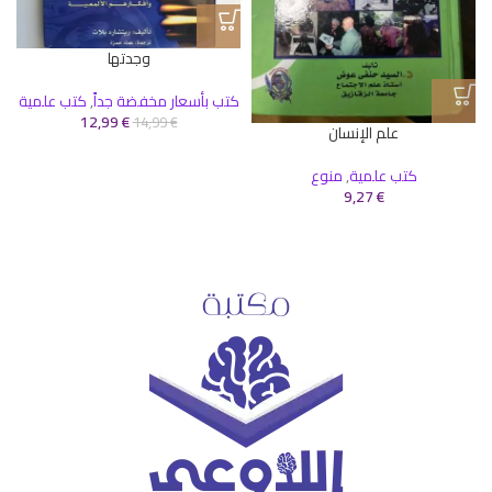
وجدتها
كتب بأسعار مخفضة جداً
,
كتب علمية
12,99
€
14,99
€
علم الإنسان
كتب علمية
,
منوع
9,27
€