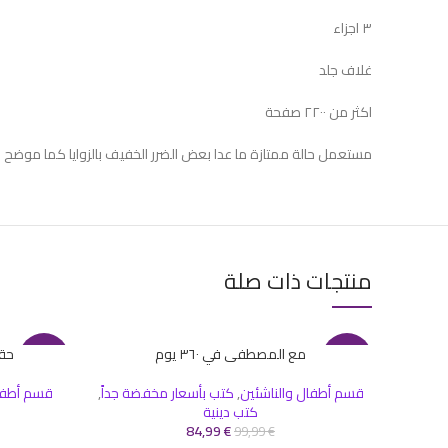
٣ اجزاء
غلاف جلد
اكثر من ٢٢٠٠ صفحة
مستعمل حالة ممتازة ما عدا بعض الضرر الخفيف بالزوايا كما موضح ب
منتجات ذات صلة
مع المصطفى في ٣٦٠ يوم
حقيب
قراءة المزيد
إضافة إلى ال
-24%
-15%
قسم أطفال والناشئين
,
كتب بأسعار مخفضة جداً
,
قسم أطفال
SOLD
كتب دينية
OUT
84,99
€
99,99
€