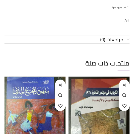
٣٢٠ صفحة
#٣٨
مراجعات (0)
منتجات ذات صلة