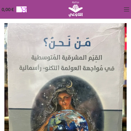
0,00
€