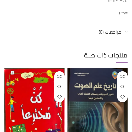
٣٧٥ صفحة
#١٣٩
مراجعات (0)
منتجات ذات صلة