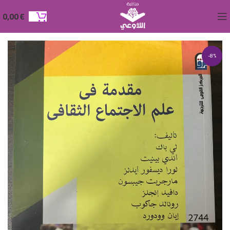
0,00
€
-8%