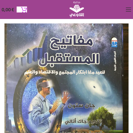
0,00
€