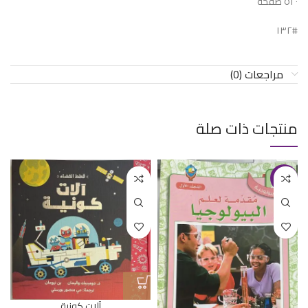
٥٢٠ صفحة
#١٣٢
مراجعات (0)
منتجات ذات صلة
-44%
آلات كونية