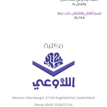
والعمل به
ك
قسم أطفال والناشئين
,
كتب دينية
39,70
€
Adresse: Obersteeg 4, 51766 Engelskirchen, Deutschland
Phone: (049) 1628557144