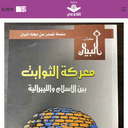
0,00
€