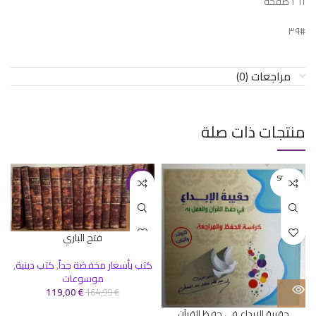
٢٦١ صفحة
#٣٩
مراجعات (0)
منتجات ذات صلة
SOLD O
-28%
UT
فتح الباري
كتب بأسعار مخفضة جداً
,
كتب دينية
,
موسوعات
119,00
€
164,99
€
حقيبة الإبداع في حفظ القرآن