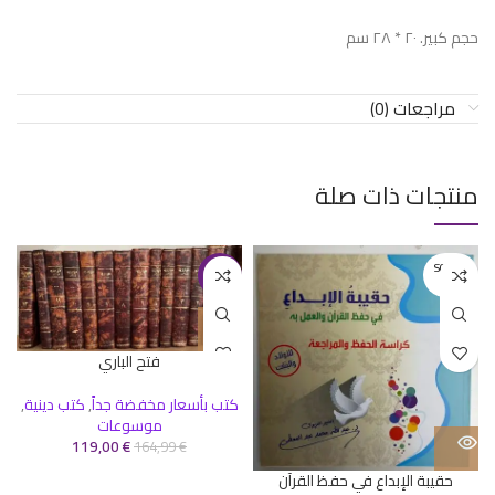
حجم كبير. ٢٠ * ٢٨ سم
مراجعات (0)
منتجات ذات صلة
SOLD O
-28%
UT
فتح الباري
كتب بأسعار مخفضة جداً
,
كتب دينية
,
موسوعات
119,00
€
164,99
€
حقيبة الإبداع في حفظ القرآن