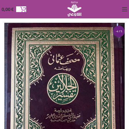
0,00
€
-41%