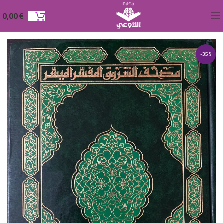
0,00
€
-35%