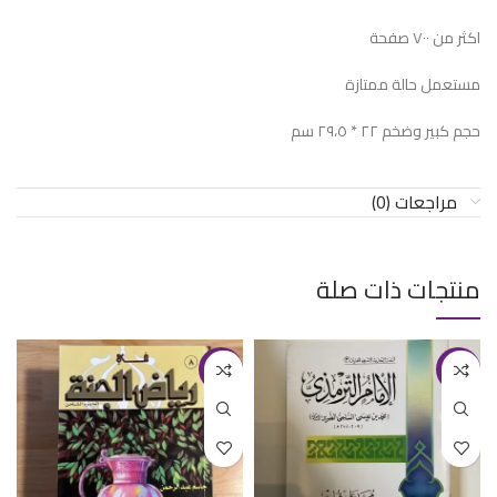
اكثر من ٧٠٠ صفحة
مستعمل حالة ممتازة
حجم كبير وضخم ٢٢ * ٢٩،٥ سم
مراجعات (0)
منتجات ذات صلة
-25%
-20%