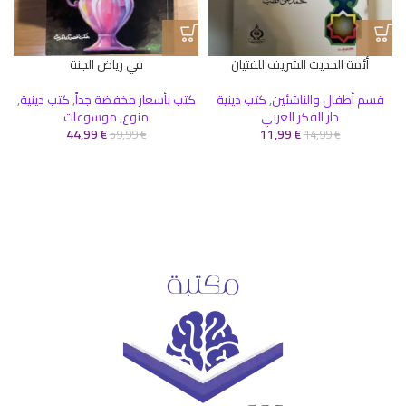
ك
أئمة الحديث الشريف للفتيان
في رياض الجنة
قسم أطفال والناشئين
,
كتب دينية
كتب بأسعار مخفضة جداً
,
كتب دينية
,
دار الفكر العربي
منوع
,
موسوعات
44,99
€
11,99
€
59,99
€
14,99
€