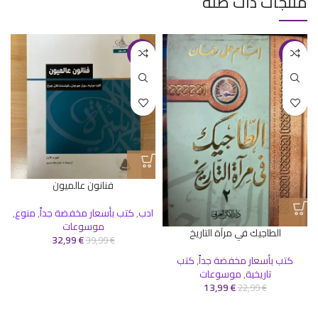
منتجات ذات صلة
-18%
-39%
فنانون عالميون
ادب
,
كتب بأسعار مخفضة جداً
,
منوع
,
ك
موسوعات
الطاجيك في مرآة التاريخ
32,99
€
39,99
€
كتب بأسعار مخفضة جداً
,
كتب
تاريخية
,
موسوعات
13,99
€
22,99
€