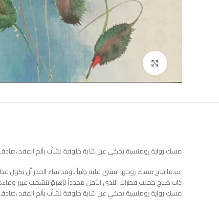
Click to enlarge
مسك رواية رومنسية تحكي عن شابة خَلوقة نشأت بألم الفقد ،صادفت م
عندما فاح مسك روحها انتشى قلبه طِيباً ..وقد شاء القدر أن يكون عطر
ذات صباح حملت قطرات الندى الأمل مجدداً لزهرةٍ تنسّمت عبير وفاءه
مسك رواية رومنسية تحكي عن شابة خَلوقة نشأت بألم الفقد ،صادفت م