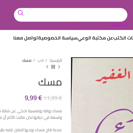
أختر تصنيف
ات الكتب
عن مكتبة الوعي
سياسة الخصوصية
تواصل معنا
الرئيسية
ادب
مسك
مسك
9,99
€
11,99
€
مسك رواية رومنسية تحكي عن شابة خَل
واسعة في حياتها لكن مالبث الألم أن تبع
عندما فاح مسك روحها انتشى قلبه طِيباً