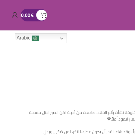
0,00
€
Arabic
وقة نشأت بألم الفقد ،صادفت من أحبت لكن الصبر احتل مساحة
ثر ليعود أملاً💖
 ..وقد شاء القدر أن يكون عطرها لآخَر، لمن ضحّى وبذل .