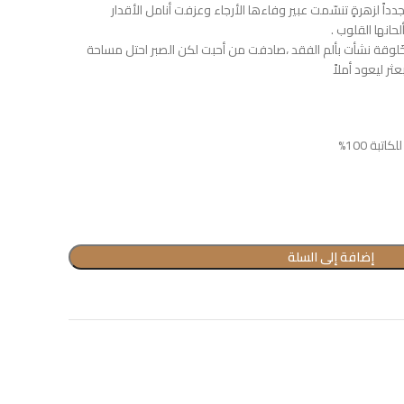
ً لزهرةٍ تنسّمت عبير وفاءها الأرجاء وعزفت أنامل الأقدار
نها القلوب .
وقة نشأت بألم الفقد ،صادفت من أحبت لكن الصبر احتل مساحة
ثر ليعود أملاً
بة 100%
إضافة إلى السلة