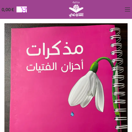
0,00
€