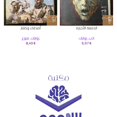
الدمعة الأخيرة
أصدقاء وكفار
ادب
,
روايات
روايات
,
منوع
8,49
€
6,97
€