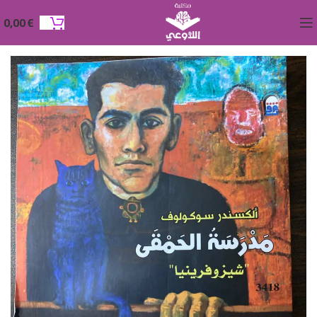
0,00
€