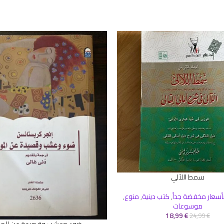
سمط اللآلي
سلة
أسعار مخفضة جداً
,
كتب دينية
,
منوع
,
موسوعات
18,99
€
24,99
€
ضوء وعشب وقصيدة عن الم