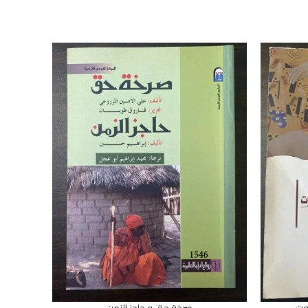
وت
صرخة حق و حاجز الزمن