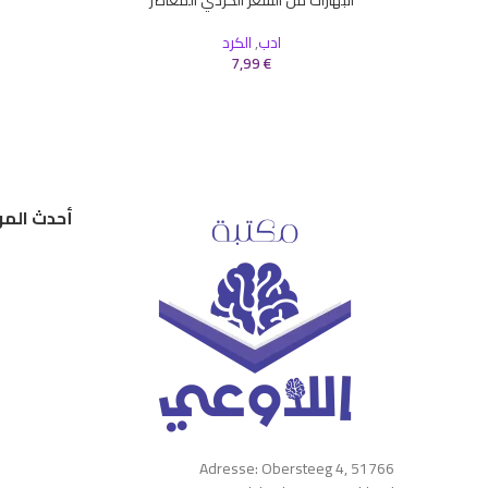
إضافة إلى السلة
ادب
,
الكرد
7,99
€
أحدث المر
Adresse: Obersteeg 4, 51766