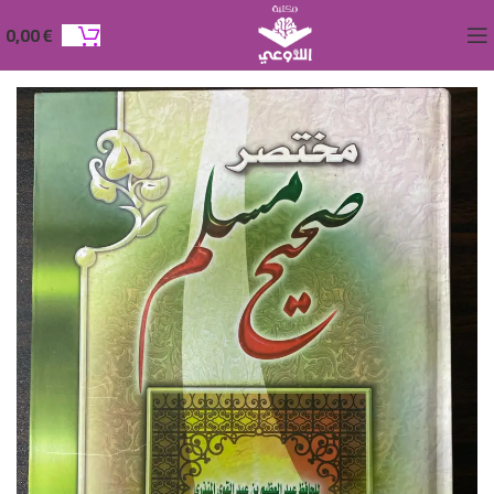
0,00
€