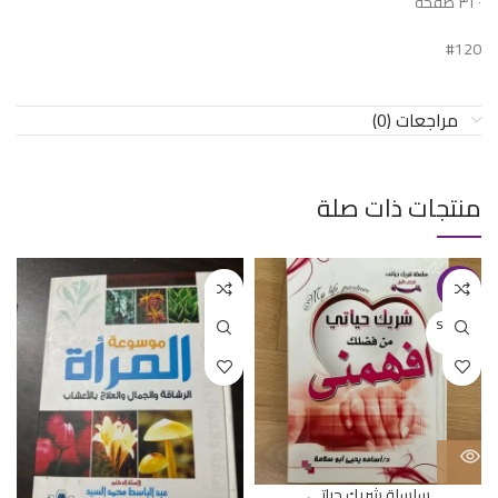
٣٢٠ صفحة
#120
مراجعات (0)
منتجات ذات صلة
-27%
SOLD O
UT
سلسلة شريك حياتي