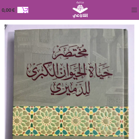
0,00
€