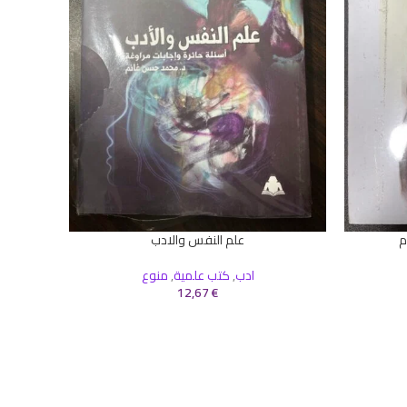
م
علم النفس والادب
إضافة إلى السلة
ادب
,
كتب علمية
,
منوع
إضافة إلى 
12,67
€