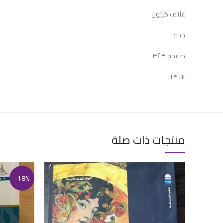
غلاف كرتون
جديد
صفحة ٣٤٣
#١٣٦
منتجات ذات صلة
-18%