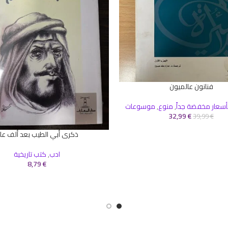
فنانون عالميون
سلة
أسعار مخفضة جداً
,
منوع
,
موسوعات
32,99
€
39,99
€
ذكرى أبي الطيب بعد ألف عا
إضافة إلى السلة
ادب
,
كتب تاريخية
8,79
€