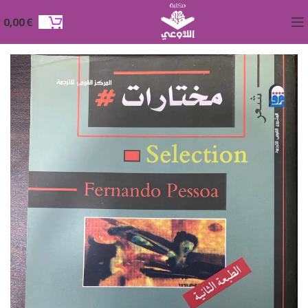
0,00
€