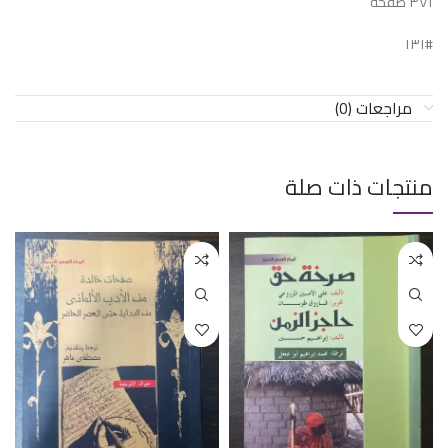
٣٧١ صفحة
#١٣١
مراجعات (0)
منتجات ذات صلة