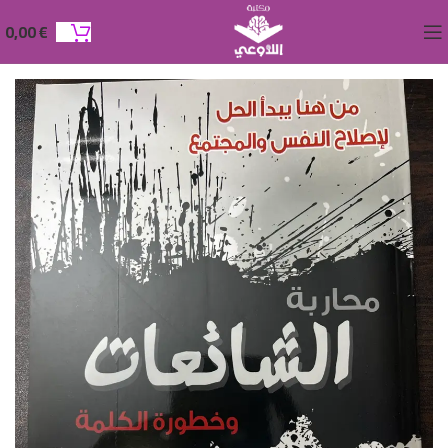
0,00
€