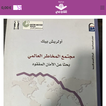
0,00
€