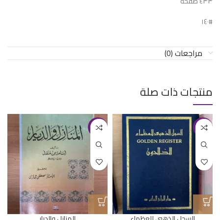
٤٣٣ صفحة
#١٤٠
مراجعات (0)
منتجات ذات صلة
-36%
-23%
السجل الذهبي للعظماء
المنازل والديار