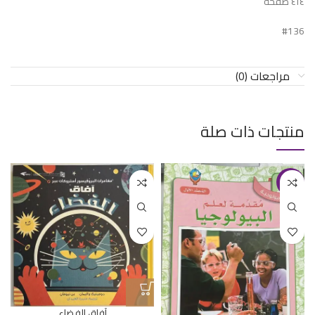
٤١٤ صفحة
#136
مراجعات (0)
منتجات ذات صلة
-44%
آفاق الفضاء