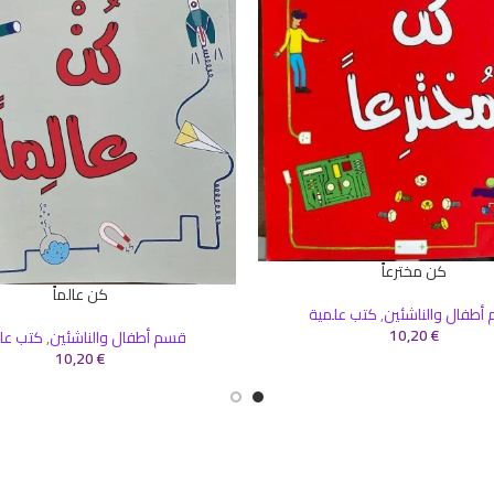
كن مخترعاً
سلة
كن عالماً
إضافة إلى السلة
أطفال والناشئين
,
كتب علمية
10,20
€
قسم أطفال والناشئين
,
كتب عل
10,20
€