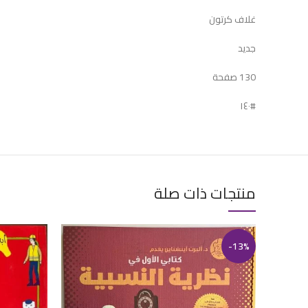
غلاف كرتون
جديد
130 صفحة
#١٤٠
منتجات ذات صلة
-13%