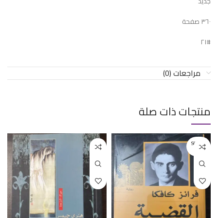
جديد
٣٦٠ صفحة
#٢١
مراجعات (0)
منتجات ذات صلة
SOLD O
UT