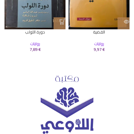
القضية
دورة اللولب
روايات
روايات
7,89
€
9,97
€