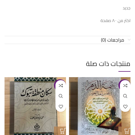
جديد
اكثر من ٨٠٠ صفحة
مراجعات (0)
منتجات ذات صلة
-29%
-11%