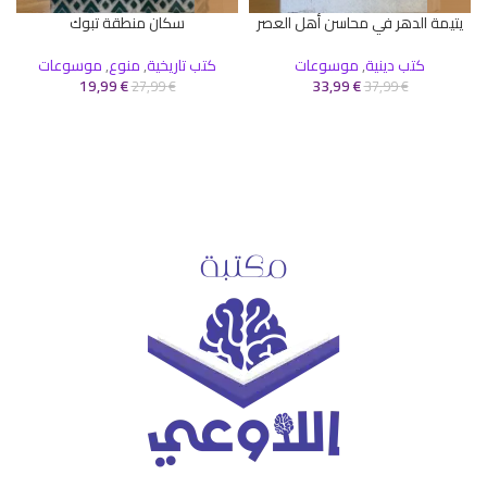
يتيمة الدهر في محاسن أهل العصر
سكان منطقة تبوك
أ
كتب دينية
,
موسوعات
كتب تاريخية
,
منوع
,
موسوعات
€
33,99
€
19,99
ك
27,99
€
37,99
€