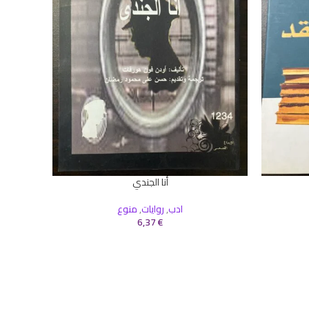
أنا الجندي
إضافة إلى السلة
إضافة إلى 
ادب
,
روايات
,
منوع
6,37
€