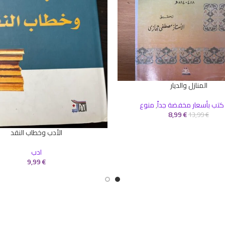
المنازل والديار
سلة
كتب بأسعار مخفضة جداً
,
منوع
8,99
€
13,99
€
الأدب وخطاب النقد
إضافة إلى السلة
ادب
9,99
€