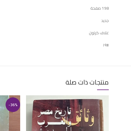
198 صفحة
جديد
غلاف كرتون
#١٩
منتجات ذات صلة
-36%