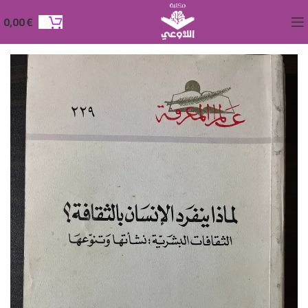
0,00
€