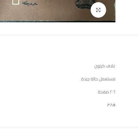
Click to enlarge
غلاف كرتون
مستعمل حالة جيدة
٢٠٦ صفحة
#٣٨