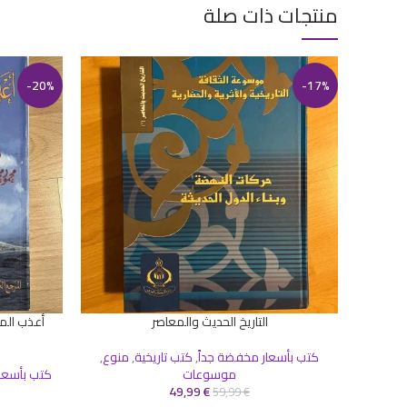
منتجات ذات صلة
-20%
-17%
التاريخ الحديث والمعاصر
أعذب الم
إضافة إلى السلة
إضافة إلى ال
كتب بأسعار مخفضة جداً
,
كتب تاريخية
,
منوع
,
موسوعات
كتب بأسعا
49,99
€
59,99
€