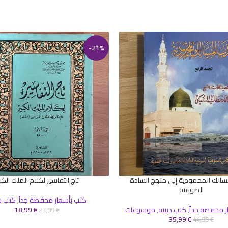
-21%
سالك المحمودية إلى منهج السادة
تاج التفاسير لكلام الملك الكبي
سلة
إضافة إلى السلة
الصوفية
كتب بأسعار مخفضة جداً
,
كتب د
ر مخفضة جداً
,
كتب دينية
,
موسوعات
€
18,99
23,99
€
35,99
€
44,99
€