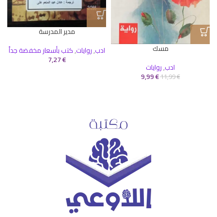
مدير المدرسة
مسك
ادب
,
روايات
,
كتب بأسعار مخفضة جداً
7,27
€
ادب
,
روايات
9,99
€
11,99
€