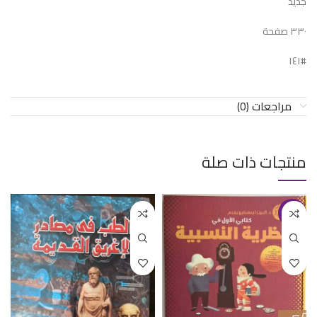
جديد
٣٣٠ صفحة
#١٤١
مراجعات (0)
منتجات ذات صلة
-13%