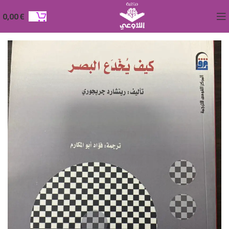
0,00
€