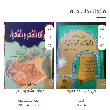
منتجات ذات صلة
-19%
في رحاب اللغة العربية
طرائف الشعر والشعراء
ادب
ادب
,
موسوعات
ا
28,99
€
9,20
€
35,99
€