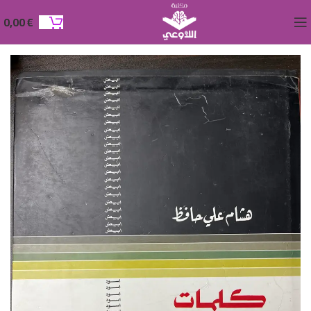
0,00
€