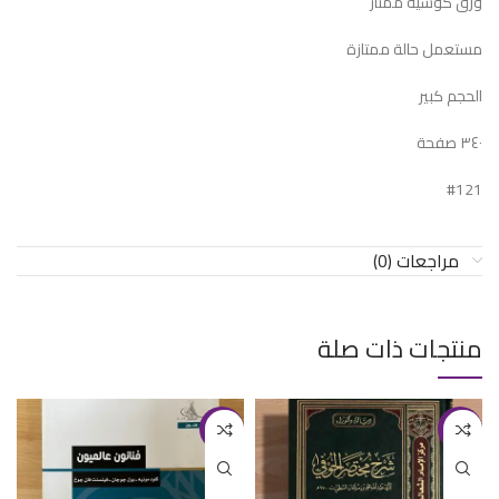
ورق كوشيه ممتاز
مستعمل حالة ممتازة
الحجم كبير
٣٤٠ صفحة
#121
مراجعات (0)
منتجات ذات صلة
-18%
-15%