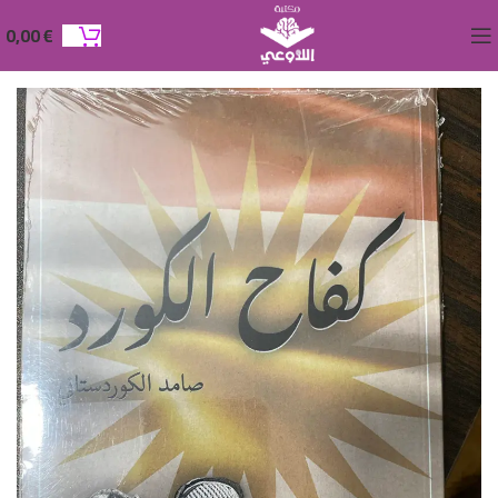
0,00
€