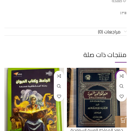
٥٠ صفحة
#١٣
مراجعات (0)
منتجات ذات صلة
-20%
جهود المملكة العربية السعودية