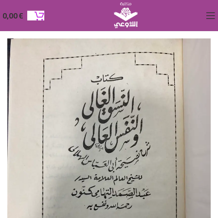
0,00
€