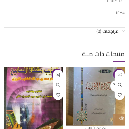
٦٤٢ صفحة
#١٢٣
مراجعات (0)
منتجات ذات صلة
-18%
-20%
SOLD O
UT
تذكرة الأولياء
أ