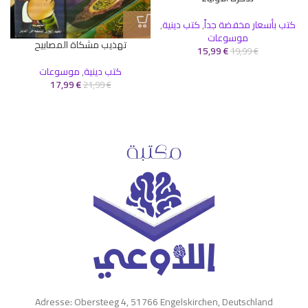
كتب بأسعار مخفضة جداً
,
كتب دينية
,
موسوعات
ك
تهذيب مشكاة المصابيح
15,99
€
19,99
€
كتب دينية
,
موسوعات
17,99
€
21,99
€
Adresse: Obersteeg 4, 51766 Engelskirchen, Deutschland