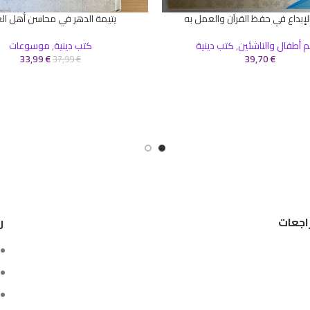
لإبداع في حفظ القرآن والعمل به
يتيمة الدهر في محاسن أهل ال
إضافة إلى السلة
أطفال والناشئين
,
كتب دينية
كتب دينية
,
موسوعات
33,99
€
39,70
€
37,99
€
اجعات
ر