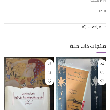
٣٩٧ صفحة
#١٣٩
مراجعات (0)
منتجات ذات صلة