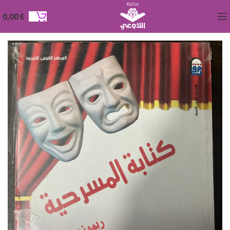
0,00
€